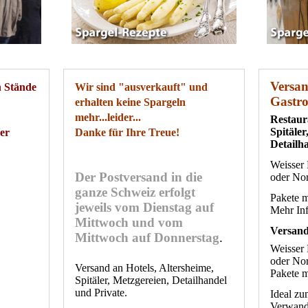
Versa
n Stände
Wir sind "ausverkauft" und
Gastr
erhalten keine Spargeln
mehr...leider...
Restaur
Spitäle
der
Danke für Ihre Treue!
Detailh
Weisser 
Der Postversand in die
oder No
ganze Schweiz erfolgt
Pakete 
jeweils vom Dienstag auf
Mehr In
Mittwoch und vom
Versand
Mittwoch auf Donnerstag
.
Weisser 
oder No
Versand an Hotels, Altersheime,
Pakete 
Spitäler, Metzgereien, Detailhandel
und Private.
Ideal zu
Verwand