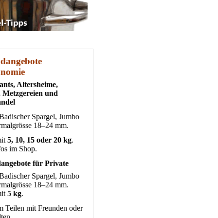
ndangebote
onomie
ants, Altersheime,
r, Metzgereien und
andel
Badischer Spargel, Jumbo
rmalgrösse 18–24 mm.
mit
5, 10, 15 oder 20 kg
.
fos im Shop.
angebote für Private
Badischer Spargel, Jumbo
rmalgrösse 18–24 mm.
mit
5 kg
.
m Teilen mit Freunden oder
ten.